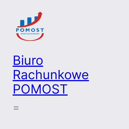
Przejdź
do
treści
Biuro
Rachunkowe
POMOST